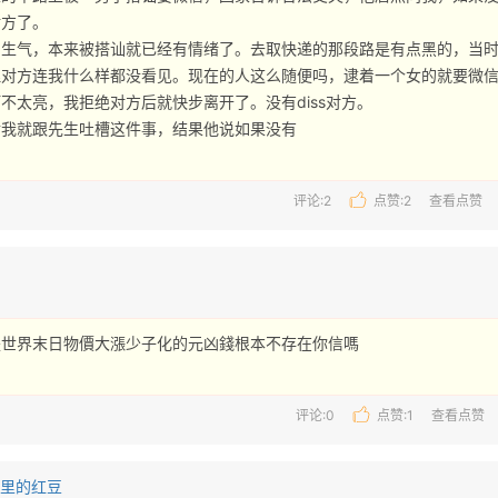
方了。

常生气，本来被搭讪就已经有情绪了。去取快递的那段路是有点黑的，当
理对方连我什么样都没看见。现在的人这么随便吗，逮着一个女的就要微
不太亮，我拒绝对方后就快步离开了。没有diss对方。

我就跟先生吐槽这件事，结果他说如果没有 
评论:2
点赞:
2
查看点赞
世界末日物價大漲少子化的元凶錢根本不存在你信嗎 
评论:0
点赞:
1
查看点赞
诗里的红豆