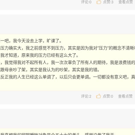
评论:0
点赞:
3
查看点赞
一吧，我今天没去上学，旷课了。

压力确实大，我之前感觉不到压力，其实是因为我对“压力”的概念不清
我才知道，原来我的压力已经有这么大了。

，我觉得我对不起所有人，我一次次辜负了所有人的期待，我是浪费钱的
跟母亲吵了架，其实是我认为的吵架，其实是我的错。

反正我的人生已经这么单调了，以后只会更单调。一切都没有意义吧，真
评论:2
点赞:
0
查看点赞
我真想我的网聊暧昧对象是个五十七的老头，感觉没救了我天 