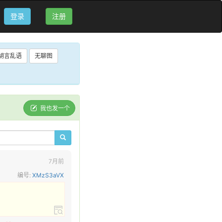
登录
注册
胡言乱语
无聊图
我也发一个
7月前
编号:
XMzS3aVX