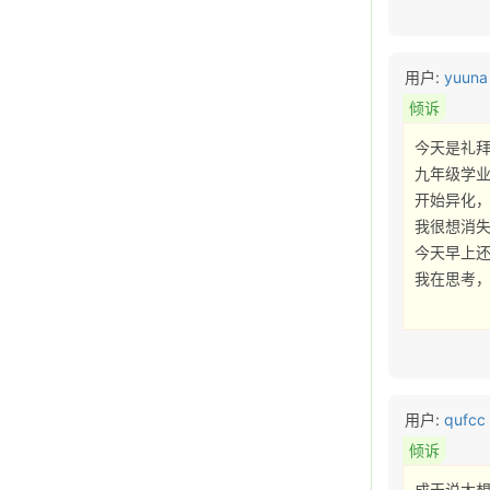
用户:
yuuna
倾诉
今天是礼拜
九年级学业
开始异化，
我很想消失
今天早上还
我在思考，
用户:
qufcc
倾诉
成天说太想