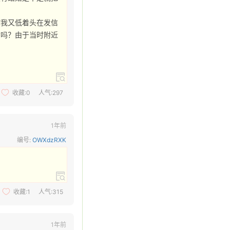
时我又低着头在发信
信吗？由于当时附近
收藏:
0
人气:297
1年前
编号:
OWXdzRXK
收藏:
1
人气:315
1年前