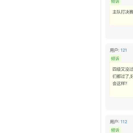
倾诉
主队打决赛
用户:
121
倾诉
四级又没过
们都过了,
会这样? 
用户:
112
倾诉