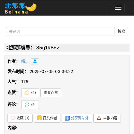
Toggle
naviga
搜索
北那那编号：
85g1RBEz
作者：
哦。
发布时间：
2025-07-05 03:36:22
人气：
175
点赞：
(
4
)
查看点赞
评论：
(
2
)
收藏 (
0
)
打赏作者
分享到站外
举报内容
内容: