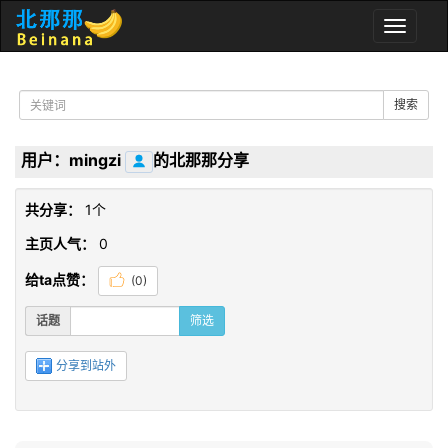
Toggle
naviga
搜索
用户：mingzi
的北那那分享
共分享：
1个
主页人气：
0
给ta点赞：
(
0
)
话题
筛选
分享到站外