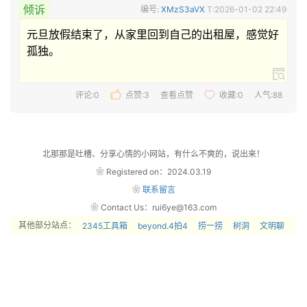
倾诉
编号:
XMzS3aVX
T:2026-01-02 22:49
元旦放假结束了，从家里回到自己的出租屋，感觉好
孤独。 
评论:0
点赞:
3
查看点赞
收藏:
0
人气:88
北那那是吐槽、分享心情的小网站，有什么不爽的，说出来！
❀ Registered on：2024.03.19
❀
联系留言
❀ Contact Us：rui6ye@163.com
其他部分站点：
2345工具箱
beyond.4拍4
捞一捞
树洞
文明聊