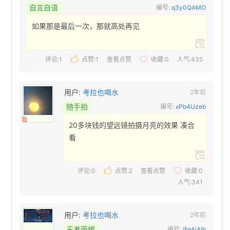
自言自语
编号:
q3y0QAMO
如果那是最后一次，那就高处再见 
评论:1
点赞:
1
查看点赞
收藏:
0
人气:435
用户:
考拉也喝水
2年前
随手拍
编号:
xPb4Uzeb
8
20多块钱的望远镜拍摄月亮的效果 凑合
看 
评论:0
点赞:
2
查看点赞
收藏:
0
人气:341
用户:
考拉也喝水
2年前
王者荣耀
编号:
ifwAiAjh