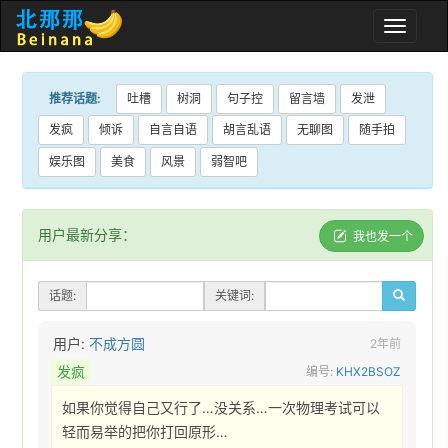
Toggle
naviga
推荐话题:
吐槽
树洞
句子控
留言墙
发泄
发疯
倾诉
自言自语
胡言乱语
无聊图
随手拍
娱乐图
美食
风景
弱智吧
用户最新分享：
我也发一个
话题:
关键词:
用户:
不成方圆
2年前
发疯
编号:
KHX2BSOZ
如果你觉得自己又行了…没关系…一次物理考试可以
轻而易举的把你打回原形… 