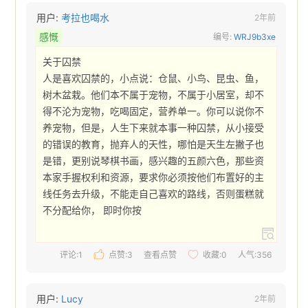
用户:
考拉也喝水
2年前
感慨
编号:
WRJ9b3xe
关于囚禁

人是喜欢囚禁的，小点说：仓鼠、小鸟、昆虫、鱼，
树木盆栽。他们本不属于宠物，不属于小居室，却不
得不沦为宠物，吃喝固定，营养单一。你可以说你不
养宠物，但是，人生下来就本事一种囚禁，从小接受
的错误的教育，抛弃人的天性，哪怕是天生左撇子也
是错，更别说琴棋书画，感兴趣的五颜六色，那些资
本家手握权利和资源，要求你必须按他们布置好的主
线任务去升级，不能走自己喜欢的路线，否则蛋糕就
不分配给你， 即时你按 
评论:1
点赞:
3
查看点赞
收藏:
0
人气:356
用户:
Lucy
2年前