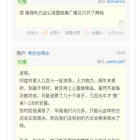
吐槽
编号:
BlrmeKZw
烦 难得听力这么清楚结果广播又只开了两档 
评论:0
点赞:
1
查看点赞
收藏:
0
人气:370
用户:
考拉也喝水
2年前
吐槽
编号:
a9HEzQ8T
求雨。

印度村里人几百人一起求雨，人力物力，用牛羊祭
祀，到最干旱时，甚至用上儿童做祭品。虽然不是每
次都灵验，可能浪费了几十个孩子，几百头牛才“换”
来1-2次的甘露。

但村民很满意了，毕竟我们人口多，只能以这样的方
式去实现雨水，而且我们没有别的方式去换来雨水了
呀。
