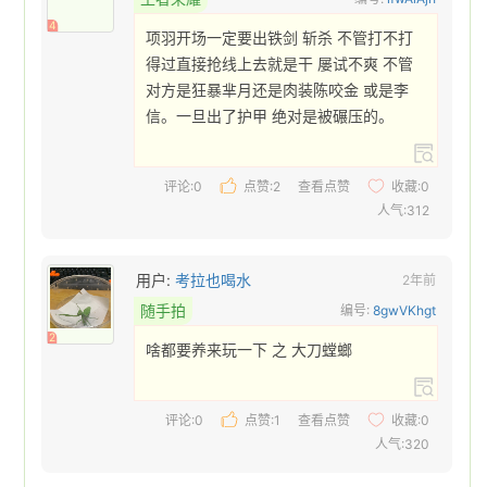
4
项羽开场一定要出铁剑 斩杀 不管打不打
得过直接抢线上去就是干 屡试不爽 不管
对方是狂暴芈月还是肉装陈咬金 或是李
信。一旦出了护甲 绝对是被碾压的。 
评论:0
点赞:
2
查看点赞
收藏:
0
人气:312
用户:
考拉也喝水
2年前
随手拍
编号:
8gwVKhgt
2
啥都要养来玩一下 之 大刀螳螂 
评论:0
点赞:
1
查看点赞
收藏:
0
人气:320