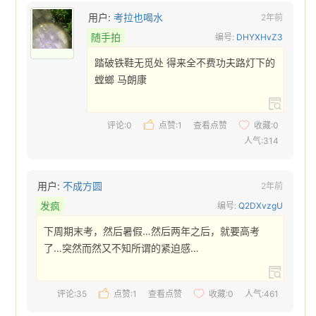
用户:
考拉也喝水
2年前
随手拍
编号:
DHYXHvZ3
踏破铁鞋无觅处 得来全不费功夫路灯下的
螳螂 马朗康 
评论:0
点赞:
1
查看点赞
收藏:
0
人气:314
用户:
不成方圆
2年前
发疯
编号:
Q2DXvzgU
下周期末考，然后暑假…然后两年之后，就要高考
了…突然而然又不知所谓的紧迫感… 
评论:35
点赞:
1
查看点赞
收藏:
0
人气:461