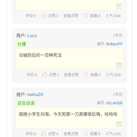
评论:0
点赞:
3
查看点赞
收藏:
0
人气:394
用户:
Lucy
2年前
吐槽
编号:
9o8qruPF
论破防后的一百种死法 
评论:0
点赞:
1
查看点赞
收藏:
0
人气:366
用户:
heihu00
2年前
自言自语
编号:
nEcxkIQB
超绝小学生刘海，今天剪那一刀真嘟很后悔，哈哈哈 
评论:0
点赞:
4
查看点赞
收藏:
0
人气:435