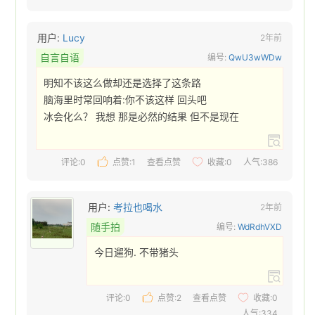
用户:
Lucy
2年前
自言自语
编号:
QwU3wWDw
明知不该这么做却还是选择了这条路

脑海里时常回响着:你不该这样 回头吧

冰会化么？ 我想 那是必然的结果 但不是现在 
评论:0
点赞:
1
查看点赞
收藏:
0
人气:386
用户:
考拉也喝水
2年前
随手拍
编号:
WdRdhVXD
今日遛狗. 不带猪头 
评论:0
点赞:
2
查看点赞
收藏:
0
人气:334