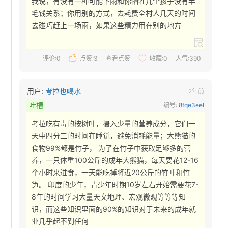
我说，有没有一种可能下雨和你牺牲几个孩子没有半
毛钱关系；你用别的方式，去耗费全村人几天的时间
去碰巧赶上一场雨，如果这些精力用在别的地方 
评论:0
点赞:
3
查看点赞
收藏:
0
人气:390
用户:
考拉也喝水
2年前
吐槽
编号:
8fqe3eel
考拉吃有毒的桉树叶，摄入少量的营养成分，它们一
天中四分三的时间在睡觉，避免消耗能量；大熊猫的
食物99%都是竹子， 为了在竹子中获取足够多的营
养，一只体重100公斤的成年大熊猫，每天要花12-16
个小时来进食，一天能吃掉将近20公斤的竹叶和竹
笋。 印度的少年，青少年时期10岁左右开始需要花7-
8年的时间学习大量天文地理、宏观微观等等等知
识，而这些知识里面的90%的知识对于未来的成年就
业几乎起不到任何 