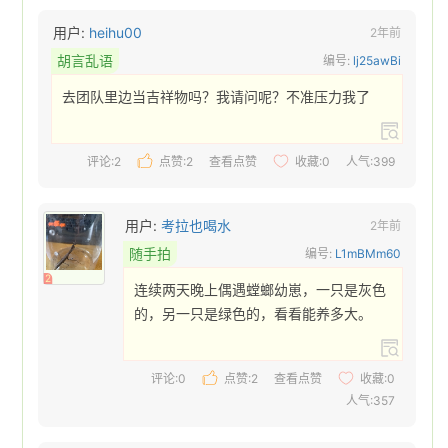
用户:
heihu00
2年前
胡言乱语
编号:
lj25awBi
去团队里边当吉祥物吗？我请问呢？不准压力我了 
评论:2
点赞:
2
查看点赞
收藏:
0
人气:399
用户:
考拉也喝水
2年前
随手拍
编号:
L1mBMm60
2
连续两天晚上偶遇螳螂幼崽，一只是灰色
的，另一只是绿色的，看看能养多大。 
评论:0
点赞:
2
查看点赞
收藏:
0
人气:357