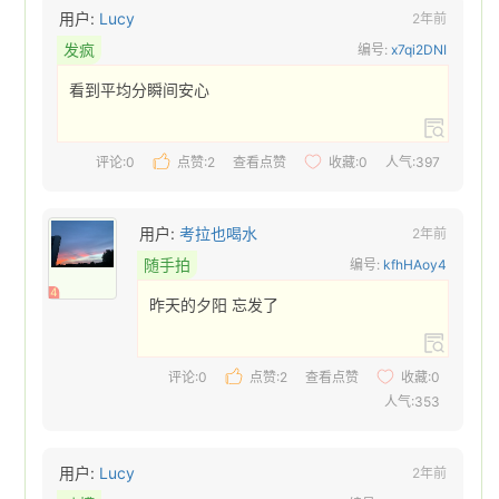
用户:
Lucy
2年前
发疯
编号:
x7qi2DNI
看到平均分瞬间安心 
评论:0
点赞:
2
查看点赞
收藏:
0
人气:397
用户:
考拉也喝水
2年前
随手拍
编号:
kfhHAoy4
4
昨天的夕阳 忘发了 
评论:0
点赞:
2
查看点赞
收藏:
0
人气:353
用户:
Lucy
2年前