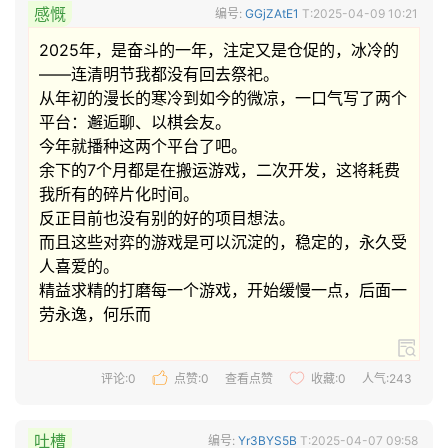
感慨
编号:
GGjZAtE1
T:2025-04-09 10:21
2025年，是奋斗的一年，注定又是仓促的，冰冷的
——连清明节我都没有回去祭祀。

从年初的漫长的寒冷到如今的微凉，一口气写了两个
平台：邂逅聊、以棋会友。

今年就播种这两个平台了吧。

余下的7个月都是在搬运游戏，二次开发，这将耗费
我所有的碎片化时间。

反正目前也没有别的好的项目想法。

而且这些对弈的游戏是可以沉淀的，稳定的，永久受
人喜爱的。

精益求精的打磨每一个游戏，开始缓慢一点，后面一
劳永逸，何乐而 
评论:0
点赞:
0
查看点赞
收藏:
0
人气:243
吐槽
编号:
Yr3BYS5B
T:2025-04-07 09:58