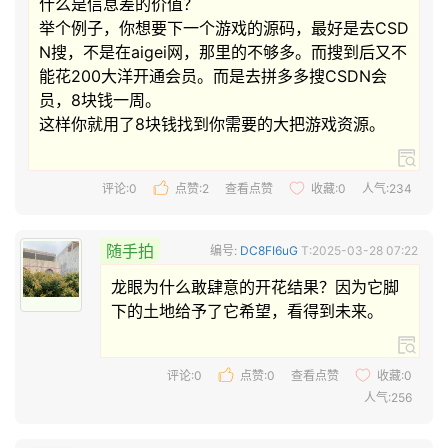
什么是信息差的价值？

举个例子，你想要下一个游戏的源码，最好是去CSD
N搜，不是在aigei网，那里的不够多。而搜到后又不
能花200大洋开通会员。而是去拼多多搜CSDN会
员，8块钱一周。

这样你就用了8块钱找到你需要的大把游戏资源。 
评论:0
点赞:
2
查看点赞
收藏:
0
人气:234
随手拍
编号:
DC8FI6uG
T:2025-03-28 07:22
龙眼为什么敢肆意的开花结果？因为它脚
下的土地给予了它希望，看得到未来。 
评论:0
点赞:
0
查看点赞
收藏:
0
人气:256