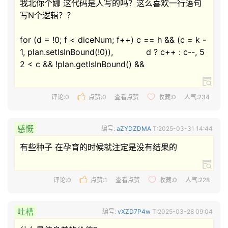
我北你个娜 这代码是人写的吗？这么喜欢一行语句
写N个逻辑？？

for (d = !0; f < diceNum; f++) c == h && (c = k - 
1, plan.setIsInBound(!0)),             d ? c++ : c--, 5
2 < c && !plan.getIsInBound() &&  
评论:0
点赞:
0
查看点赞
收藏:
0
人气:234
感慨
编号:
aZYDZDMA
T:2025-03-31 14:44
有些种子 在孕育的时候就注定是没有结果的 
评论:0
点赞:
1
查看点赞
收藏:
0
人气:228
吐槽
编号:
vXZD7P4w
T:2025-03-28 09:04