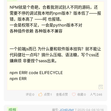
NPM就是个奇葩，合着我测试别人不同的源码，还
需要不停的调试我本地的npm版本？版本低了——报
错，版本高了 ——呵 也报错。

一会是权限不足，一会是python版本不对

各种插件依赖 各种版本不兼容

一个前端js而已 为什么要和软件版本挂钩？就不能让
代码健壮一点吗？搞什么压缩、语法糖，写个css还
嫌麻烦 非要捏个sass出来。

npm ERR! code ELIFECYCLE

npm ERR 
评论:0
点赞:
1
查看点赞
收藏:
0
人气:246
感慨
编号:
JCHEUfpY
T:2025-04-06 10:16