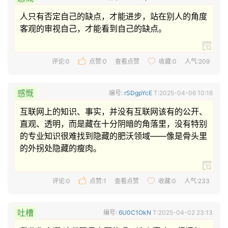
人只有否定自己的缺点，才能进步，站在别人的角度
客观的审视自己，才能看到自己的缺点。 
评论:0
点赞:
0
查看点赞
收藏:
0
人气:209
感慨
编号:
rSDgpYcE
T:2025-04-06 10:16
互联网上的知识、事实，并没有互联网该有的公开、
直观、透明，而是藏在十分阴暗的角落里，没有特别
的专业知识很难找到隐藏的肥沃领域——像是骨头里
的外拐处隐藏的瘦肉。 
评论:0
点赞:
1
查看点赞
收藏:
0
人气:233
吐槽
编号:
6U0C1OkN
T:2025-04-02 23:13