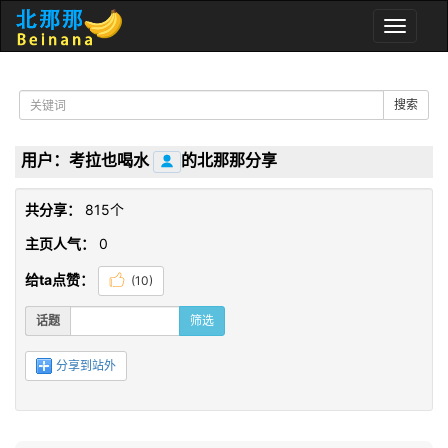
Toggle
naviga
搜索
用户：考拉也喝水
的北那那分享
共分享：
815个
主页人气：
0
给ta点赞：
(
10
)
话题
筛选
分享到站外