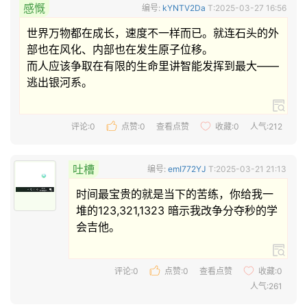
感慨
编号:
kYNTV2Da
T:2025-03-27 16:56
世界万物都在成长，速度不一样而已。就连石头的外
部也在风化、内部也在发生原子位移。

而人应该争取在有限的生命里讲智能发挥到最大——
逃出银河系。 
评论:0
点赞:
0
查看点赞
收藏:
0
人气:212
吐槽
编号:
emI772YJ
T:2025-03-21 21:13
时间最宝贵的就是当下的苦练，你给我一
堆的123,321,1323 暗示我改争分夺秒的学
会吉他。 
评论:0
点赞:
0
查看点赞
收藏:
0
人气:261