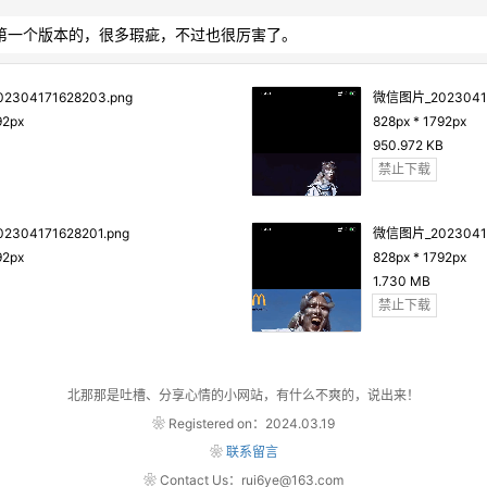
个版本的，很多瑕疵，不过也很厉害了。            
304171628203.png
微信图片_20230417
92px
828px * 1792px
950.972 KB
禁止下载
304171628201.png
微信图片_20230417
92px
828px * 1792px
1.730 MB
禁止下载
北那那是吐槽、分享心情的小网站，有什么不爽的，说出来！
❀ Registered on：2024.03.19
❀
联系留言
❀ Contact Us：rui6ye@163.com