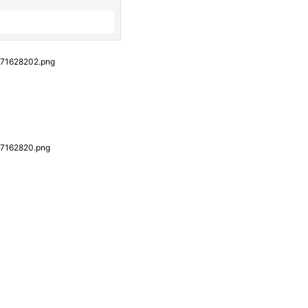
1628202.png
162820.png