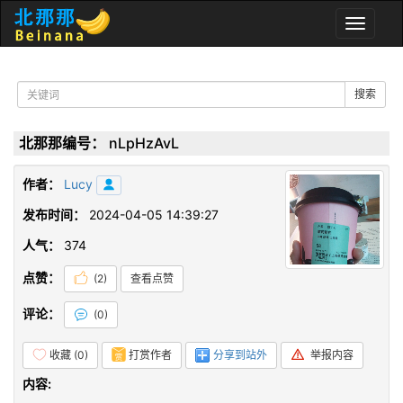
Toggle
naviga
搜索
北那那编号：
nLpHzAvL
作者：
Lucy
发布时间：
2024-04-05 14:39:27
人气：
374
点赞：
(
2
)
查看点赞
评论：
(
0
)
收藏 (
0
)
打赏作者
分享到站外
举报内容
内容: