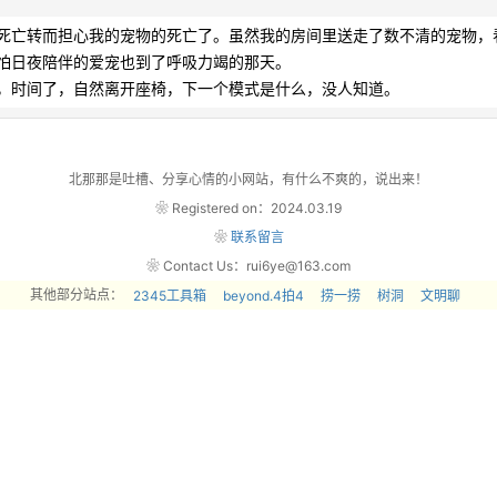
死亡转而担心我的宠物的死亡了。虽然我的房间里送走了数不清的宠物，
怕日夜陪伴的爱宠也到了呼吸力竭的那天。

间了，自然离开座椅，下一个模式是什么，没人知道。            
北那那是吐槽、分享心情的小网站，有什么不爽的，说出来！
❀ Registered on：2024.03.19
❀
联系留言
❀ Contact Us：rui6ye@163.com
其他部分站点：
2345工具箱
beyond.4拍4
捞一捞
树洞
文明聊