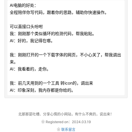
AI电脑的好处：

全程陪伴你写代码，跟着你的思路，辅助你快速操作。

可以直接口头吩咐

我：刚刚那个类似循环的检测代码，帮我粘贴。

AI：好的，我记得在哪。

我：刚刚打开的一个下载字体的网页，不小心关了，帮我调出
来。

AI：我看着的，走你。

我：前几天用到的一个工具 转icon的，调出来

AI：印象深刻，我内存都是你给的。            
北那那是吐槽、分享心情的小网站，有什么不爽的，说出来！
❀ Registered on：2024.03.19
❀
联系留言