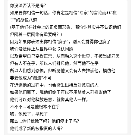
你没法否认不是吗？

如果要你相信一句话，你肯定是相信"专家"的言论而非"疯
子"的胡说八道

(基于他们在社会上的正负面形象，哪怕你其实并不认识他们

但隔着一层网络有重要吗？)

因为如果你表达出你相信"疯子"，别人会觉得你也疯了

我们没法停止从世界中获取认同感

以及希望自己变得正常，从而融入这个世界，不被当成异类

但有人不在乎，所以人们排斥他，然而他不在乎

所以人们感到恐惧，但听见他又会有人去推崇他，模仿他

非要他成为"潮流″不可

在追逐他的过程中，也会衍生出持反对意见的人

如果他们赢了，哦他们终于可以不用随着人群推崇他了

他们可以对他释放恶意，就像其他人一样。

不不不…可是他根本不在乎

嗨，他死了，早死了

那么…他们犹豫了吗？他们停止了吗？

他们成了新的被指责的人吗？            