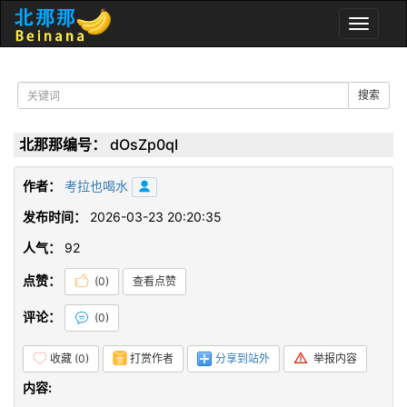
Toggle
naviga
搜索
北那那编号：
dOsZp0qI
作者：
考拉也喝水
发布时间：
2026-03-23 20:20:35
人气：
92
点赞：
(
0
)
查看点赞
评论：
(
0
)
收藏 (
0
)
打赏作者
分享到站外
举报内容
内容: