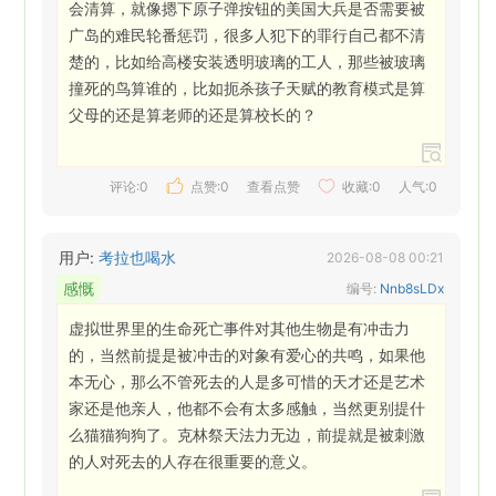
会清算，就像摁下原子弹按钮的美国大兵是否需要被
广岛的难民轮番惩罚，很多人犯下的罪行自己都不清
楚的，比如给高楼安装透明玻璃的工人，那些被玻璃
撞死的鸟算谁的，比如扼杀孩子天赋的教育模式是算
父母的还是算老师的还是算校长的？ 
评论:0
点赞:
0
查看点赞
收藏:
0
人气:0
用户:
考拉也喝水
2026-08-08 00:21
感慨
编号:
Nnb8sLDx
虚拟世界里的生命死亡事件对其他生物是有冲击力
的，当然前提是被冲击的对象有爱心的共鸣，如果他
本无心，那么不管死去的人是多可惜的天才还是艺术
家还是他亲人，他都不会有太多感触，当然更别提什
么猫猫狗狗了。克林祭天法力无边，前提就是被刺激
的人对死去的人存在很重要的意义。 