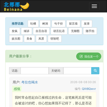
Toggle
naviga
推荐话题:
吐槽
树洞
句子控
留言墙
发泄
发疯
倾诉
自言自语
胡言乱语
无聊图
随手拍
娱乐图
美食
风景
弱智吧
用户最新分享：
我也发一个
话题:
关键词:
用户:
考拉也喝水
2026-08-08 00:26
感慨
编号:
QXt8Qwvr
我时常会想起自己摧残过的生命，这笔账死后是可能
会被追讨的吧，但心想如果我不记得了，那么是否还