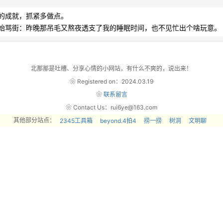
的成就，抓紧多做点。

街：昨晚那吊毛又熬夜透支了我的睡眠时间，也不见忙出个啥玩意。        
北那那是吐槽、分享心情的小网站，有什么不爽的，说出来！
❀ Registered on：2024.03.19
❀
联系留言
❀ Contact Us：rui6ye@163.com
其他部分站点：
2345工具箱
beyond.4拍4
捞一捞
树洞
文明聊