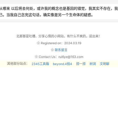
从哪来 以后将去何处，或许我的概念也是基因的错觉，我其实不存在，
当我自己念完这句话，确实像是另一个生命体的疑惑。            
北那那是吐槽、分享心情的小网站，有什么不爽的，说出来！
❀ Registered on：2024.03.19
❀
联系留言
❀ Contact Us：rui6ye@163.com
其他部分站点：
2345工具箱
beyond.4拍4
捞一捞
树洞
文明聊