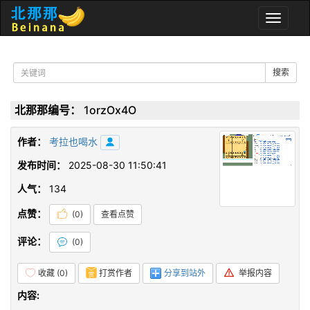
Toggle
naviga
搜索
北那那编号：
1orzOx4O
作者：
考拉也喝水
发布时间：
2025-08-30 11:50:41
人气：
134
点赞：
(
0
)
查看点赞
评论：
(
0
)
收藏 (
0
)
打赏作者
分享到站外
举报内容
内容: