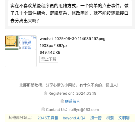
实在不喜欢某些程序员的思维方式，一个简单的点击事件，做
了几十个事件耦合，逻辑复杂，修改困难，就不能按逻辑接口
去分离出来吗？            
wechat_2025-08-30_114939_197.png
1903px * 867px
649.442 KB
禁止下载
北那那是吐槽、分享心情的小网站，有什么不爽的，说出来！
❀ Registered on：2024.03.19
❀
联系留言
❀ Contact Us：rui6ye@163.com
其他部分站点：
2345工具箱
beyond.4拍4
捞一捞
树洞
文明聊