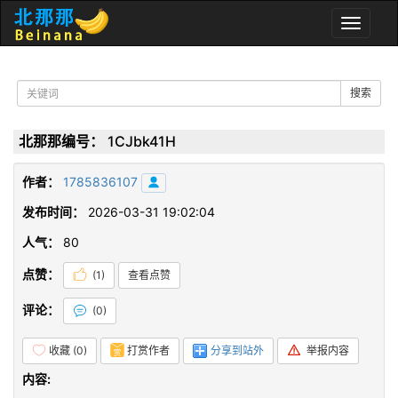
Toggle
naviga
搜索
北那那编号：
1CJbk41H
作者：
1785836107
发布时间：
2026-03-31 19:02:04
人气：
80
点赞：
(
1
)
查看点赞
评论：
(
0
)
收藏 (
0
)
打赏作者
分享到站外
举报内容
内容: