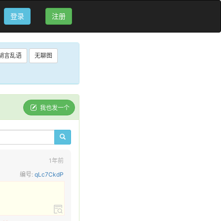
登录
注册
胡言乱语
无聊图
我也发一个
1年前
编号:
qLc7CkdP