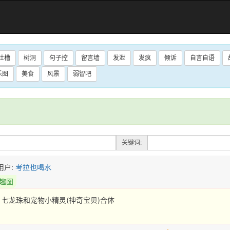
吐槽
树洞
句子控
留言墙
发泄
发疯
倾诉
自言自语
乐图
美食
风景
弱智吧
：
关键词:
用户:
考拉也喝水
趣图
七龙珠和宠物小精灵(神奇宝贝)合体 