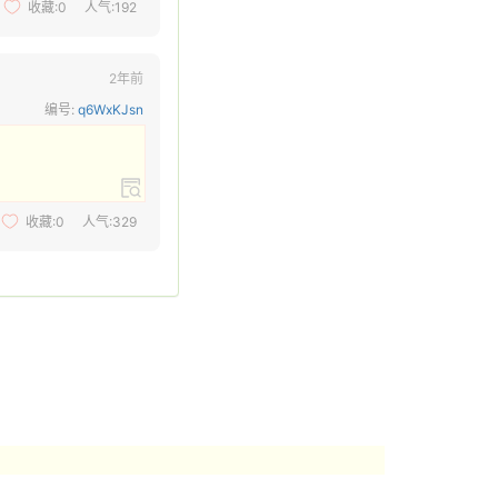
收藏:
0
人气:192
2年前
编号:
q6WxKJsn
收藏:
0
人气:329