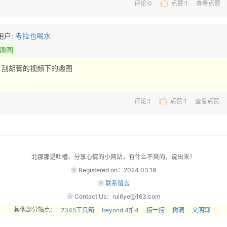
评论:0
点赞:
1
查看点赞
用户:
考拉也喝水
趣图
刮胡膏的视频下的趣图 
评论:1
点赞:
1
查看点赞
北那那是吐槽、分享心情的小网站，有什么不爽的，说出来！
❀ Registered on：2024.03.19
❀
联系留言
❀ Contact Us：rui6ye@163.com
其他部分站点：
2345工具箱
beyond.4拍4
捞一捞
树洞
文明聊