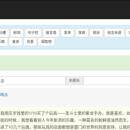
吐槽
树洞
句子控
留言墙
发泄
发疯
倾诉
自言自语
乐图
美食
风景
弱智吧
：
关键词:
也喝水
我用压岁钱里的1/10买了个玩具——圣斗士里的紫龙手办，很是喜欢，
街的时候... 我想看看别人今年新添的乐趣，一种莫名的新鲜感油然而生
进了10几个玩偶，那些玩具的店面都想是楚门的世界的刻意安排，让我