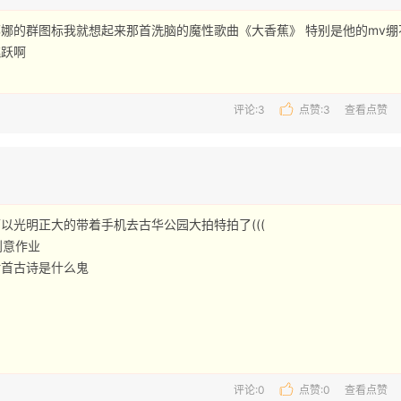
娜的群图标我就想起来那首洗脑的魔性歌曲《大香蕉》 特别是他的mv绷
跃啊 
评论:3
点赞:
3
查看点赞
以光明正大的带着手机去古华公园大拍特拍了(((

创意作业

首古诗是什么鬼

评论:0
点赞:
0
查看点赞