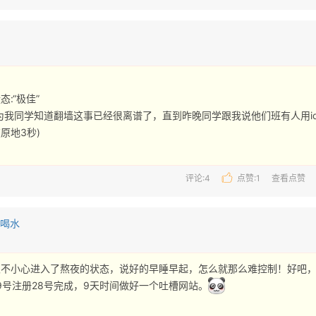
:“极佳”

为我同学知道翻墙这事已经很离谱了，直到昨晚同学跟我说他们班有人用idns
原地3秒) 
评论:4
点赞:
1
查看点赞
也喝水
又不小心进入了熬夜的状态，说好的早睡早起，怎么就那么难控制！好吧
9号注册28号完成，9天时间做好一个吐槽网站。