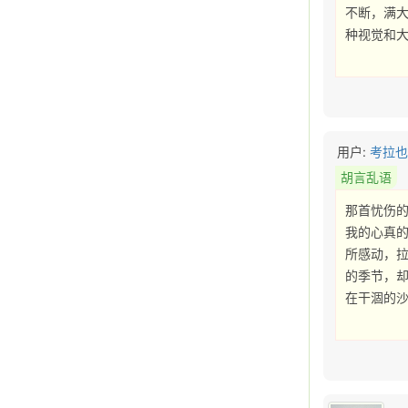
不断，满
种视觉和大
用户:
考拉
胡言乱语
那首忧伤
我的心真
所感动，
的季节，
在干涸的沙