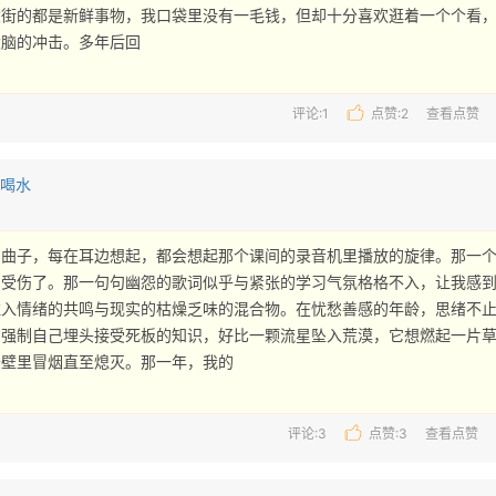
大街的都是新鲜事物，我口袋里没有一毛钱，但却十分喜欢逛着一个个看
脑的冲击。多年后回 
评论:1
点赞:
2
查看点赞
也喝水
的曲子，每在耳边想起，都会想起那个课间的录音机里播放的旋律。那一
的受伤了。那一句句幽怨的歌词似乎与紧张的学习气氛格格不入，让我感
拉入情绪的共鸣与现实的枯燥乏味的混合物。在忧愁善感的年龄，思绪不
却强制自己埋头接受死板的知识，好比一颗流星坠入荒漠，它想燃起一片
壁里冒烟直至熄灭。那一年，我的 
评论:3
点赞:
3
查看点赞