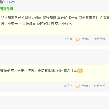
用户:
Lucy
胡言乱语
我不知道自己还剩多少时间 我只知道 离开的那一天 似乎愈来愈近了 就像
盛年不重来 一日在难晨 及时宜自勉 岁月不待人 
评论:0
点赞:
2
查看点赞
嘴使劲吹，只是一时爽，不然胃很痛..别问我为什么
评论:7
点赞:
3
查看点赞