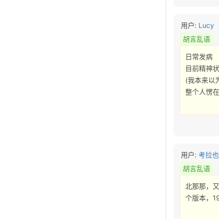
用户:
Lucy
胡言乱语
日常发病

目前精神状态
(我本来以
整个人愣在
用户:
考拉
胡言乱语
北那那，
个版本，1