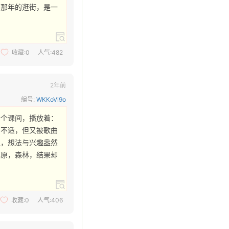
，那年的逛街，是一
收藏:
0
人气:482
2年前
编号:
WKKoVi9o
个个课间，播放着：
到不适，但又被歌曲
止，想法与兴趣盎然
草原，森林，结果却
收藏:
0
人气:406