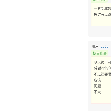
一看到北娜
思维有点跳
用户:
Lucy
胡言乱语
明天终于可
感谢xjf的
不过还要附
应该

问题

不大 