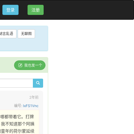
登录
注册
胡言乱语
无聊图
我也发一个
2年前
编号:
lxFS1Vnc
去哪都带着它。打牌
，我不知道那个阿姨
的童年的荷尔蒙延续