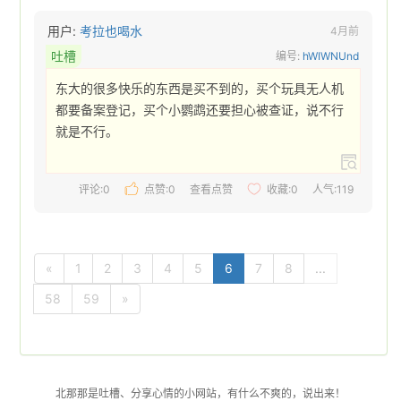
用户:
考拉也喝水
4月前
吐槽
编号:
hWIWNUnd
东大的很多快乐的东西是买不到的，买个玩具无人机
都要备案登记，买个小鹦鹉还要担心被查证，说不行
就是不行。 
评论:0
点赞:
0
查看点赞
收藏:
0
人气:119
«
1
2
3
4
5
6
7
8
...
58
59
»
北那那是吐槽、分享心情的小网站，有什么不爽的，说出来！