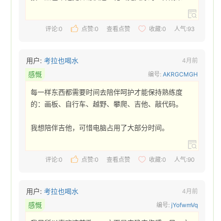
评论:0
点赞:
0
查看点赞
收藏:
0
人气:93
用户:
考拉也喝水
4月前
感慨
编号:
AKRGCMGH
每一样东西都需要时间去陪伴呵护才能保持熟练度
的：画板、自行车、越野、攀爬、吉他、敲代码。

我想陪伴吉他，可惜电脑占用了大部分时间。 
评论:0
点赞:
0
查看点赞
收藏:
0
人气:90
用户:
考拉也喝水
4月前
感慨
编号:
jYofwmVq