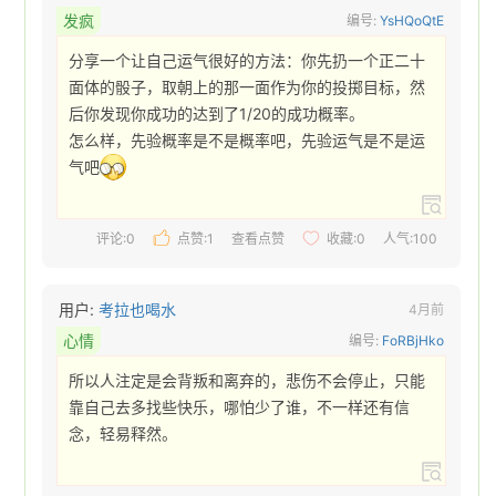
发疯
编号:
YsHQoQtE
分享一个让自己运气很好的方法：你先扔一个正二十
面体的骰子，取朝上的那一面作为你的投掷目标，然
后你发现你成功的达到了1/20的成功概率。

怎么样，先验概率是不是概率吧，先验运气是不是运
气吧
评论:0
点赞:
1
查看点赞
收藏:
0
人气:100
用户:
考拉也喝水
4月前
心情
编号:
FoRBjHko
所以人注定是会背叛和离弃的，悲伤不会停止，只能
靠自己去多找些快乐，哪怕少了谁，不一样还有信
念，轻易释然。 