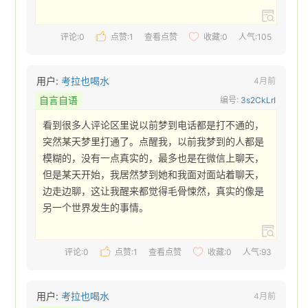
评论:0
点赞:
1
查看点赞
收藏:
0
人气:105
用户:
考拉也喝水
4月前
自言自语
编号:
3s2CkLrI
看到很多人评论区里说以前梦到电话都是打不通的，
突然某天梦里打通了。点醒我，以前我梦到的人都是
模糊的，没有一点真实的，最多也是在微信上聊天，
但是某天开始，我居然梦到她和我面对面站着聊天，
边走边聊，这让我醒来都觉得毛骨悚然，真实的像是
另一个世界发生的事情。 
评论:0
点赞:
1
查看点赞
收藏:
0
人气:93
用户:
考拉也喝水
4月前