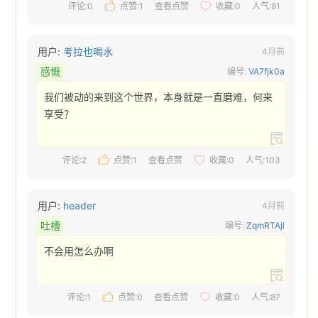
评论:0
点赞:
1
查看点赞
收藏:
0
人气:81
用户:
考拉也喝水
4月前
感慨
编号:
VA7fjk0a
我们被动的来到这个世界，本身就是一直磨难，何来
享受？ 
评论:2
点赞:
1
查看点赞
收藏:
0
人气:103
用户:
header
4月前
吐槽
编号:
ZqmRTAjl
不会用怎么办啊 
评论:1
点赞:
0
查看点赞
收藏:
0
人气:87