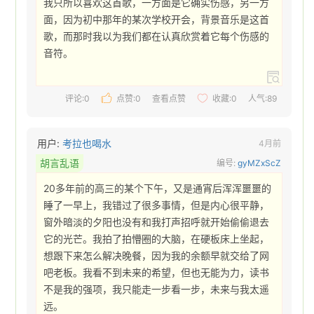
我只所以喜欢这首歌，一方面是它确实伤感，另一方
面，因为初中那年的某次学校开会，背景音乐是这首
歌，而那时我以为我们都在认真欣赏着它每个伤感的
音符。 
评论:0
点赞:
0
查看点赞
收藏:
0
人气:89
用户:
考拉也喝水
4月前
胡言乱语
编号:
gyMZxScZ
20多年前的高三的某个下午，又是通宵后浑浑噩噩的
睡了一早上，我错过了很多事情，但是内心很平静，
窗外暗淡的夕阳也没有和我打声招呼就开始偷偷退去
它的光芒。我拍了拍懵圈的大脑，在硬板床上坐起，
想跟下来怎么解决晚餐，因为我的余额早就交给了网
吧老板。我看不到未来的希望，但也无能为力，读书
不是我的强项，我只能走一步看一步，未来与我太遥
远。 