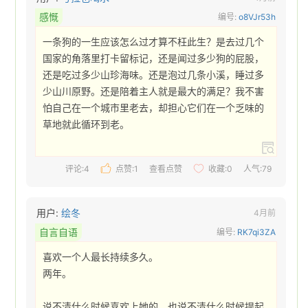
感慨
编号:
o8VJr53h
一条狗的一生应该怎么过才算不枉此生？是去过几个
国家的角落里打卡留标记，还是闻过多少狗的屁股，
还是吃过多少山珍海味。还是泡过几条小溪，睡过多
少山川原野。还是陪着主人就是最大的满足？我不害
怕自己在一个城市里老去，却担心它们在一个乏味的
草地就此循环到老。 
评论:4
点赞:
1
查看点赞
收藏:
0
人气:79
用户:
绘冬
4月前
自言自语
编号:
RK7qi3ZA
喜欢一个人最长持续多久。

两年。

说不清什么时候喜欢上她的。也说不清什么时候提起