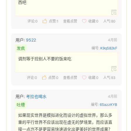
西吧 
评论:0
点赞:
1
查看点赞
收藏:
0
人气:80
用户:
9522
4月前
发疯
编号:
K9qS82kF
调剂等于捡别人不要的饭来吃 
评论:0
点赞:
0
查看点赞
收藏:
0
人气:93
用户:
考拉也喝水
4月前
吐槽
编号:
6SazzKYB
如果现实世界是模拟进化而设计的虚拟世界，那么多
重的平行世界不应该出现在虚无的梦境里，而应该直
接一点岂不是更容易快速进化出更美好的世界成果？ 