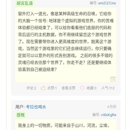
胡言乱语
编号:
emZiZCmc
窗外打入一道光，像是某种高级生命的召唤，它给你
的大脑一个信号: 地球是个虚拟的游戏世界，你的苦难
体验都已经结束了，可以给你看看他们底层的代码和
背后运行的主机数据，你不用继续留恋这个游戏世界
了。现在需要带你进入更高维度的世界，脱离这个游
戏，当然这个游戏里的它们还会继续运行，你只要确
定就可以以意外的形式告别游戏。 之前的很多不错的
灵魂已经去往那个世界了，你走不走？还是要继续体
验直到自己被迫结束？ 
评论:2
点赞:
1
查看点赞
收藏:
0
人气:112
用户:
考拉也喝水
4月前
感慨
编号:
vl6xKgRe
我身上的一切物质，可能来自于山川，河流，尘埃，