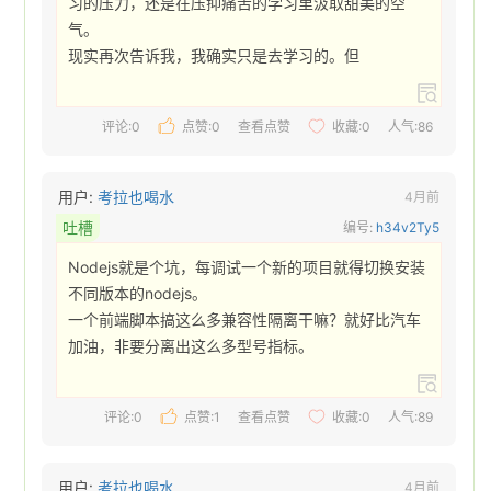
习的压力，还是在压抑痛苦的学习里汲取甜美的空
气。

现实再次告诉我，我确实只是去学习的。但 
评论:0
点赞:
0
查看点赞
收藏:
0
人气:86
用户:
考拉也喝水
4月前
吐槽
编号:
h34v2Ty5
Nodejs就是个坑，每调试一个新的项目就得切换安装
不同版本的nodejs。

一个前端脚本搞这么多兼容性隔离干嘛？就好比汽车
加油，非要分离出这么多型号指标。 
评论:0
点赞:
1
查看点赞
收藏:
0
人气:89
用户:
考拉也喝水
4月前