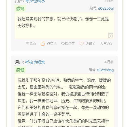
用户:
考拉也喝水
4月前
感慨
编号:
dOsZp0qI
我还没实现我的梦想，就已经快老了。匆匆一生竟是
无效挣扎。 
评论:0
点赞:
0
查看点赞
收藏:
0
人气:93
用户:
考拉也喝水
4月前
感慨
编号:
t0VYcWag
我找到了那年高1的味道，熟悉的空气、温度、暖暖的
太阳，宿舍里熟悉的气味。一张张熟悉的同学的脸。

但我一样无法轻松面对，我仍被那些古诗词给制造了
焦虑。我一样害怕地理、历史、生物的繁多的知识。

它们和美好的青春气息砸揉在一起，像是一泼动物的
粪便掉进了丰盛的一桌子菜里。

我竟一时分不清自己应该在快乐美好的时光里无视学