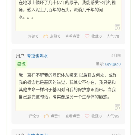
在地球上循环了几十亿年的原子，我能感受它们的视
角，嵌入泥土几百年的石头，流淌几千年的河
水。。。 
评论:0
点赞:
0
查看点赞
收藏:
0
人气:78
用户:
考拉也喝水
4月前
感慨
编号:
EgVQjiZ0
我一直在不解我的意识体从哪来 以后将去何处，或许
我的概念也是基因的错觉，我其实不存在，我只是和
其他生命一样出于基因对自我的保护意识而已。当我
自己念完这句话，确实像是另一个生命体的疑惑。 
评论:0
点赞:
1
查看点赞
收藏:
0
人气:95