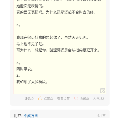
她能面无表情的。

真的面无表情吗。为什么还是泛起不合时宜的疼。

z。

我现在很少特意的想起你了，虽然天天见面。

马上也不见了吧。

可为什么一想起你，酸涩感还是会从指尖蔓延开来。

z。

四时平安。

z。

我幻想了太多桥段。 
评论:0
点赞:
3
查看点赞
收藏:
0
人气:82
用户:
不成方圆
4月前