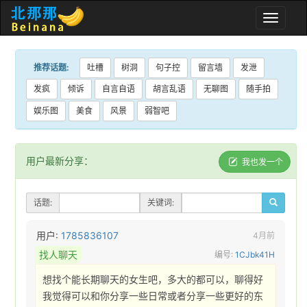
Toggle
naviga
推荐话题:
吐槽
树洞
句子控
留言墙
发泄
发疯
倾诉
自言自语
胡言乱语
无聊图
随手拍
娱乐图
美食
风景
弱智吧
用户最新分享：
我也发一个
话题:
关键词:
用户:
1785836107
4月前
找人聊天
编号:
1CJbk41H
想找个能长期聊天的女生吧，多大的都可以，聊得好
我觉得可以和你分享一些日常或者分享一些更好的东