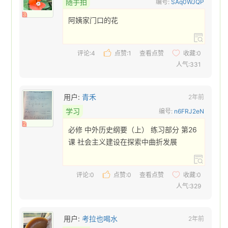
随手拍
编号:
SAq0WJQP
3
阿姨家门口的花 
评论:4
点赞:
1
查看点赞
收藏:
0
人气:331
用户:
青禾
2年前
学习
编号:
n6FRJ2eN
2
必修 中外历史纲要（上） 练习部分 第26
课 社会主义建设在探索中曲折发展 
评论:0
点赞:
0
查看点赞
收藏:
0
人气:329
用户:
考拉也喝水
2年前