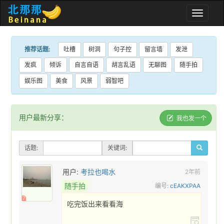
Toggle
naviga
推荐话题:
吐槽
树洞
句子控
留言墙
发泄
发疯
倾诉
自言自语
胡言乱语
无聊图
随手拍
娱乐图
美食
风景
弱智吧
用户最新分享：
我也发一个
话题:
关键词:
用户:
考拉也喝水
2年前
随手拍
编号:
cEAKXPAA
7
吃完饭出来看看海 