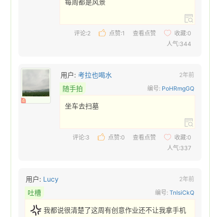
每周都是风景 
评论:2
点赞:
1
查看点赞
收藏:
0
人气:344
用户:
考拉也喝水
2年前
随手拍
编号:
PoHRmgGQ
4
坐车去扫墓 
评论:3
点赞:
0
查看点赞
收藏:
0
人气:337
用户:
Lucy
2年前
吐槽
编号:
TnIsiCkQ
我都说很清楚了这周有创意作业还不让我拿手机