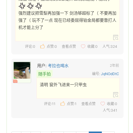
强烈建议把雪梨再加强一下 剑汤够超标了（ 不要再加
强了（ 玩不了一点 现在已经委屈得铂金局都要靠打人
机才能上分了 
评论:0
点赞:
0
查看点赞
收藏:
0
人气:324
用户:
考拉也喝水
2年前
随手拍
编号:
JqNOdDtC
10
清明 窗外飞进来一只甲虫 
评论:11
点赞:
1
查看点赞
收藏:
0
人气:341