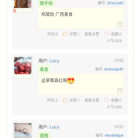
随手拍
编号:
30xLhsKf
6
鸡窝饴 广西美食 
评论:6
点赞:
1
查看点赞
收藏:
0
人气:308
用户:
Lucy
2年前
美食
编号:
Nv0oopHP
这草莓真红啊
评论:3
点赞:
1
查看点赞
收藏:
0
人气:396
用户:
Lucy
2年前
感慨
编号:
Hhn94BpA