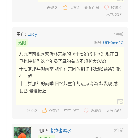
评论:3
点赞:
1
查看点赞
收藏:
0
人气:337
用户:
Lucy
2年前
感慨
编号:
UEhQmn3G
八九年前很喜欢听林志颖的《十七岁的雨季》现在自
己也快长到这个年级了真的有点不想长大QAQ

十七岁那年的雨季 我们有共同的期许 也曾经紧紧拥抱
在一起

十七岁那年的雨季 回忆起童年的点点滴滴 却发现 成
长已 慢慢接近 
评论:2
点赞:
2
查看点赞
收藏:
0
人气:363
用户:
考拉也喝水
2年前