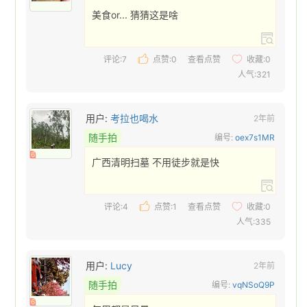
美食or... 猜猜这是啥 
评论:7
点赞:
0
查看点赞
收藏:
0
人气:321
用户:
考拉也喝水
2年前
随手拍
编号:
oex7s1MR
6
广西清明扫墓 不用徒步就是快 
评论:4
点赞:
1
查看点赞
收藏:
0
人气:335
用户:
Lucy
2年前
随手拍
编号:
vqNSoQ9P
6