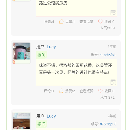
路过公馆买瓜皮 
评论:4
点赞:
1
查看点赞
收藏:
0
人气:339
用户:
Lucy
2年前
提问
编号:
nLpHzAvL
5
味道不错，很浓郁的茉莉花香，这吸管还
真是头一次见，杯盖的设计也很有特点( 
评论:0
点赞:
2
查看点赞
收藏:
0
人气:372
用户:
Lucy
2年前
提问
编号:
tG5CbpL8