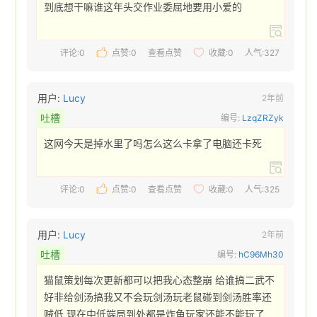
到底想干嘛谁这年头交作业委屈地要用小爱的 
评论:0
点赞:
0
查看点赞
收藏:
0
人气:327
用户:
Lucy
2年前
吐槽
编号:
LzqZRZyk
这网今天是掉水里了吗怎么这么卡拿了电脑还卡死 
评论:0
点赞:
0
查看点赞
收藏:
0
人气:325
用户:
Lucy
2年前
吐槽
编号:
hC96Mh30
猫鼠策划每次更新都可以把我心态整崩 给谁搞二武不
好非给剑汤搞我又不会玩剑汤玩老鼠碰到剑汤胜率还
贼低 现在中低端局到处都是炸鱼玩家还能不能玩了 