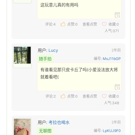
这玩意儿真的有用吗 
评论:4
点赞:
0
查看点赞
收藏:
0
人气:371
用户:
Lucy
2年前
随手拍
编号:
MsJ11bGP
有谁看见那只皮卡丘了吗(小爱没法放大将
就着看吧( 
评论:2
点赞:
0
查看点赞
收藏:
0
人气:348
用户:
考拉也喝水
2年前
无聊图
编号:
LpKUJ9F0