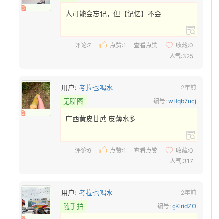
3
人可能会忘记，但【记忆】不会 
评论:7
点赞:
1
查看点赞
收藏:
0
人气:325
用户:
考拉也喝水
2年前
无聊图
编号:
wHqb7ucj
2
广西黄皮甘蔗 皮薄水多 
评论:9
点赞:
1
查看点赞
收藏:
0
人气:317
用户:
考拉也喝水
2年前
随手拍
编号:
gKlridZO
2